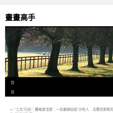
跳
至
畫畫高手
主
要
內
容
首
頁
←
“三北”行記｜騰格里戈壁：一包養網站從“沙吹人
吉爾吉斯斯