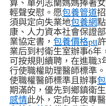
算、單列志蘭媽媽捧著女
輕聲安慰。愿
包養管道
招
須與定向失業地
包養網
點
康、人力資本社會保證部
業協定書，
包養價格ptt
業后到村衛生室辦事6年
可按規則續聘，在進職3
行使職權助理醫師標準。
使職權醫師標準且辦事
包
期滿的，優先到鄉鎮衛生
感情
此外，定向年夜專醫