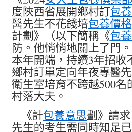
度陜西省展開鄉村訂
包養
醫先生不花錢培
包養價格p
計劃》（以下簡稱《
包養
防。他悄悄地關上了門。
本年開端，持續3年招收
鄉村訂單定向年夜專醫先
衛生室培育不跨越500名
村落大夫。
《計
包養意思
劃》請求
先生的考生需同時知足已