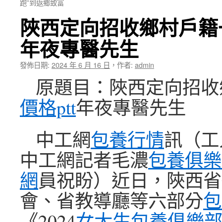
跑”到返鄉致富
陜西定向招收鄉村戶籍
年夜專醫先生
發佈日期:
2024 年 6 月 16 日
，
作者:
admin
原題目：陜西定向招收
價格ptt
年夜專醫先生
中工網
包養行情
訊（工
中工網記者毛濃
包養俱樂
網
員祝盼）近日，陜西省
會、省教導廳等六部分
包
《2024
女大生包養俱樂