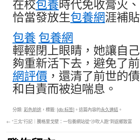
在校
包養
時代免收膏火、
恰當發放生
包養網
涯補貼
包養
包養網
輕輕閉上眼睛，她讓自己
夠重新活下去，避免了前
網評價
，還清了前世的債
和自責而被迫喘息。
分類:
彩色前途
，標籤:
[db:标签]
。這篇內容的
永久連結
。
←
“三北”行記｜騰格里戈壁：一包養網站從“沙吹人跑”到返鄉致富