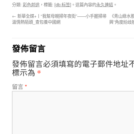
分類:
彩色前途
，標籤:
[db:标签]
。這篇內容的
永久連結
。
←
新華全媒+丨“我幫母親掃年夜街”——小手握掃帚
《青山綠水
溫情熱陌頭_查包養中國網
興”角度紛歧
發佈留言
發佈留言必須填寫的電子郵件地址
*
標示為
留言
*