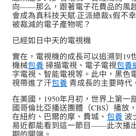
向——那么，跟著電子花費品的風
會成為真科技天賦·正派總裁x假不幸
被裁減的電子產物呢？
已經如日中天的電視機
實在，電視機的成長可以追溯到19
機械
包養
掃描電視、電子電視
包養
字電視、智能電視等。此中，黑色
視帶進了汗
包養
青成長的主要時代
在美國，1950年月初，世界上第一
國哥倫比亞播送團體（CBS）播放
在紐約、巴爾的摩、費城、
包養
波
易近都能看到這一節目——此次播
期的開端。