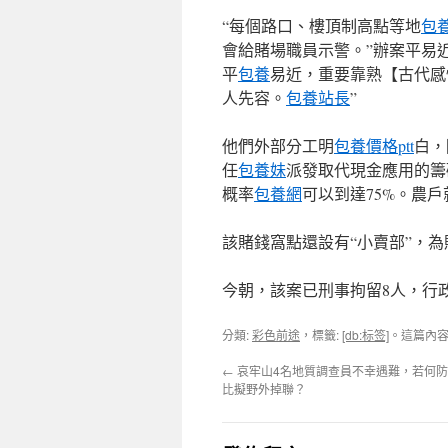
“每個路口、樓頂制高點等地
包
會給賭場職員示警。”辦案平易
平
包養
易近，重要靠熟【古代感
人先容。
包養站長
”
他們外部分工明
包養價格ptt
白，
任
包養妹
派發取代現金應用的籌
概率
包養網
可以到達75%。農
該賭錢窩點還設有“小賣部”，
今朝，該案已刑事拘留8人，行政
分類:
彩色前途
，標籤:
[db:标签]
。這篇內
←
哀牢山4名地質調查員不幸遇難，若何
比擬野外掉聯？