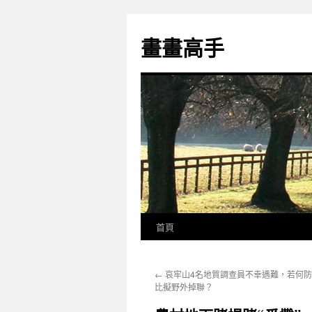
跳
至
畫畫高手
主
要
內
容
首頁
←
哀牢山4名地質調查員不幸遇難，若何
比擬野外掉聯？