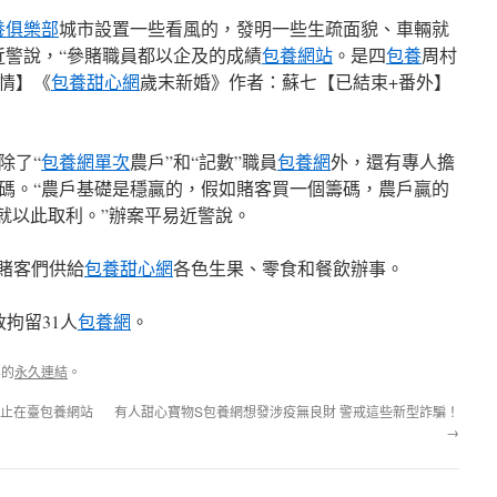
養俱樂部
城市設置一些看風的，發明一些生疏面貌、車輛就
近警說，“參賭職員都以企及的成績
包養網站
。是四
包養
周村
情】《
包養甜心網
歲末新婚》作者：蘇七【已結束+番外】
除了“
包養網單次
農戶”和“記數”職員
包養網
外，還有專人擔
碼。“農戶基礎是穩贏的，假如賭客買一個籌碼，農戶贏的
戶就以此取利。”辦案平易近警說。
為賭客們供給
包養甜心網
各色生果、零食和餐飲辦事。
拘留31人
包養網
。
容的
永久連結
。
防止在臺包養網站
有人甜心寶物S包養網想發涉疫無良財 警戒這些新型詐騙！
→