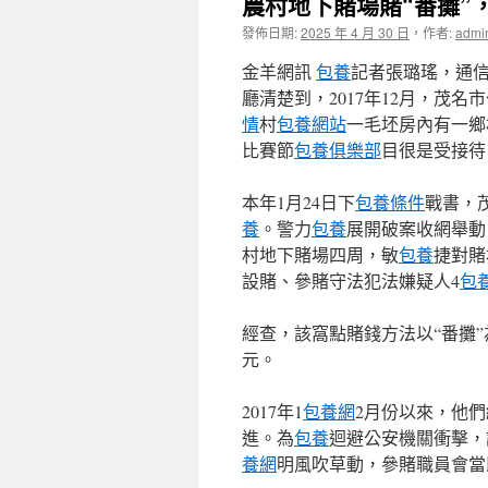
農村地下賭場賭“番攤”
發佈日期:
2025 年 4 月 30 日
，
作者:
admi
金羊網訊
包養
記者張璐瑤，通
廳清楚到，2017年12月，茂名
情
村
包養網站
一毛坯房內有一鄉
比賽節
包養俱樂部
目很是受接待
本年1月24日下
包養條件
戰書，
養
。警力
包養
展開破案收網舉動
村地下賭場四周，敏
包養
捷對賭
設賭、參賭守法犯法嫌疑人4
包
經查，該窩點賭錢方法以“番攤”
元。
2017年1
包養網
2月份以來，他
進。為
包養
迴避公安機關衝擊，
養網
明風吹草動，參賭職員會當