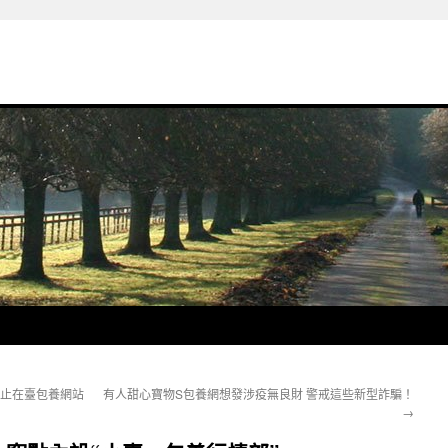
防止在臺包養網站
有人甜心寶物S包養網想發涉疫無良財 警戒這些新型詐騙！
→