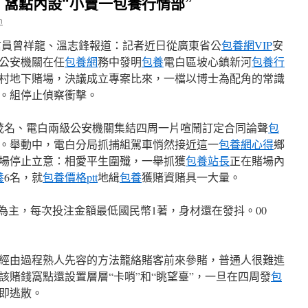
，窩點內設“小賣一包養行情部”
n
信員曾祥龍、溫志鋒報道：記者近日從廣東省公
包養網VIP
安
市公安機關在任
包養網
務中發明
包養
電白區坡心鎮新河
包養行
村地下賭場，決議成立專案比來，一檔以博士為配角的常識
。組停止偵察衝擊。
茂名、電白兩級公安機關集結四周一片喧鬧訂定合同論聲
包
。舉動中，電白分局抓捕組駕車悄然接近這一
包養網心得
鄉
場停止立意：相愛平生圍殲，一舉抓獲
包養站長
正在賭場內
養
6名，就
包養價格ptt
地緝
包養
獲賭資賭具一大量。
為主，每次投注金額最低國民幣1著，身材還在發抖。00
們經由過程熟人先容的方法籠絡賭客前來參賭，普通人很難進
該賭錢窩點還設置層層“卡哨”和“眺望臺”，一旦在四周發
包
即逃散。