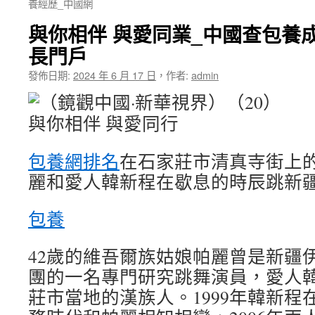
養經歷_中國網
與你相伴 與愛同業_中國查包養
長門戶
發佈日期:
2024 年 6 月 17 日
，
作者:
admin
包養網排名
在石家莊市清真寺街上
麗和愛人韓新程在歇息的時辰跳新疆
包養
42歲的維吾爾族姑娘帕麗曾是新疆
團的一名專門研究跳舞演員，愛人
莊市當地的漢族人。1999年韓新程