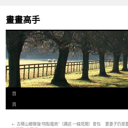
跳
至
畫畫高手
主
要
內
容
首
頁
←
古樸山鄉做強“特點電商”（講述·一線見聞）查包
要妻子仍是