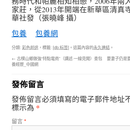
務時代和帕麗相知相戀，2006年兩
家莊，從2013年開端在新華區清真
華社發（張曉峰 攝）
包養
包養網
分類:
彩色前途
，標籤:
[db:标签]
。這篇內容的
永久連結
。
←
古樸山鄉做強“特點電商”（講述·一線見聞）查包
要妻子仍是
養經歷_中國網
發佈留言
發佈留言必須填寫的電子郵件地址
*
標示為
留言
*