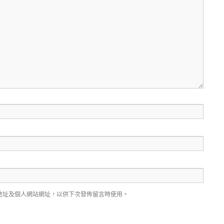
地址及個人網站網址，以供下次發佈留言時使用。