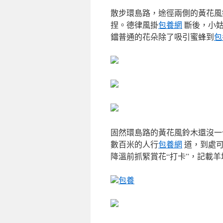
散步環島路，途徑兩側的黃花風
捏。德律風掛
包養網
斷後，小姑
鐺普通的花朵除了吸引蜜蜂到
包
固然環島路的黃花風鈴木還沒一
數百米的人行
包養網
道，到處可
降溫前抓緊賞花“打卡”，記載羊
包養