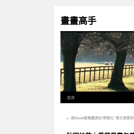
跳
至
畫畫高手
主
要
內
容
首頁
←
高Klook客路鐵游玩“標簽化” 吸引游客