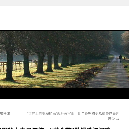
快旅慢游
“世界上最奧秘的鳥”現身哀牢山，比年夜熊貓更為稀臺包養經
歷少
→