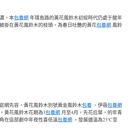
濃。本
包養網
年環島路的黃花風鈴木初綻時代仍處于龍年
被掛在黃花風鈴木的枝頭，為春日吐艷的黃花
包養網
風鈴
官網先容，黃花風鈴木別號黃金風鈴木
包養
、伊蓓
包養網
。黃花風鈴木花期為3
包養網
月至4月，先花后葉，的年青
角在這部劇中年夜性喜低溫
包養網
，發展適溫為23℃至