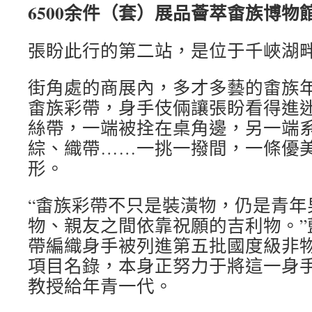
6500余件（套）展品薈萃畬族博物
張盼此行的第二站，是位于千峽湖
街角處的商展內，多才多藝的畬族
畬族彩帶，身手伎倆讓張盼看得進
絲帶，一端被拴在桌角邊，另一端
綜、織帶……一挑一撥間，一條優
形。
“畬族彩帶不只是裝潢物，仍是青年
物、親友之間依靠祝願的吉利物。”
帶編織身手被列進第五批國度級非
項目名錄，本身正努力于將這一身
教授給年青一代。