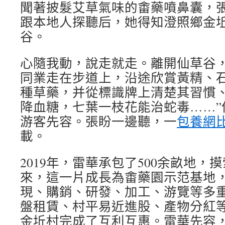
聞著披髮艾草氣味的畬藥噴鼻囊，
跟本地人探聽后，她得知澄照鄉金
谷。
心隨我動，說走就走。離開仙草谷
同業走在步道上，沿途欣賞黃精、石
種草藥，并從標識牌上清楚其習慣、
降血糖，七葉一枝花能治蛇毒……”
游客先容。張盼一邊聽，一
包養網
載。
2019年，雷華承包了500余畝地，
來，這一片成長為畬藥園示范基地
現、購銷、研發、加工、游覽等多
盤租賃、村平易近進股、產物分紅
金坵村完成了互利互惠。雷華先容