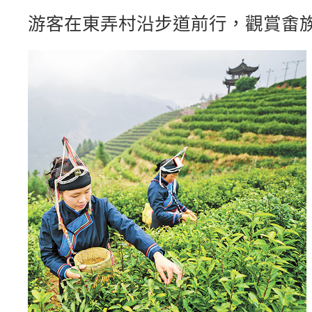
游客在東弄村沿步道前行，觀賞畬