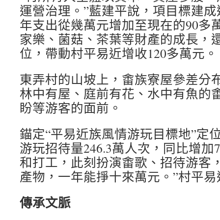
運營治理。”藍建平說，項目標建成
年支出從幾萬元增加至現在的90多
家樂、菌菇、茶葉等財產的成長，
位，帶動村平易近增收120多萬元。
東弄村的山坡上，畬族寮屋參差分
林中有屋、庭前有花、水中有魚的
盼等游客的面前。
錨定“平易近族風情游玩目標地”定
游玩招待量246.3萬人次，同比增加7
和打工，此刻扮演畬歌、招待游客
產物，一年能掙十來萬元。”村平易
傳承文脈