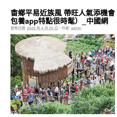
畬鄉平易近族風 帶旺人氣添機會
包養app特點很時髦）_中國網
發佈日期:
2025 年 4 月 25 日
，
作者:
admin