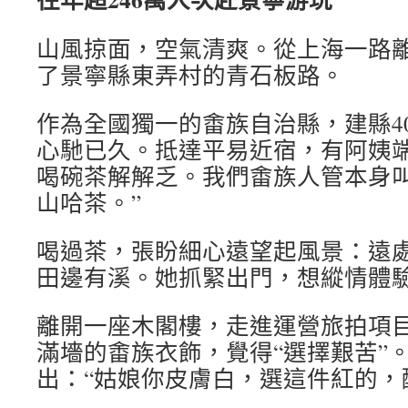
山風掠面，空氣清爽。從上海一路
了景寧縣東弄村的青石板路。
作為全國獨一的畬族自治縣，建縣4
心馳已久。抵達平易近宿，有阿姨端
喝碗茶解解乏。我們畬族人管本身叫
山哈茶。”
喝過茶，張盼細心遠望起風景：遠
田邊有溪。她抓緊出門，想縱情體
離開一座木閣樓，走進運營旅拍項
滿墻的畬族衣飾，覺得“選擇艱苦”
出：“姑娘你皮膚白，選這件紅的，