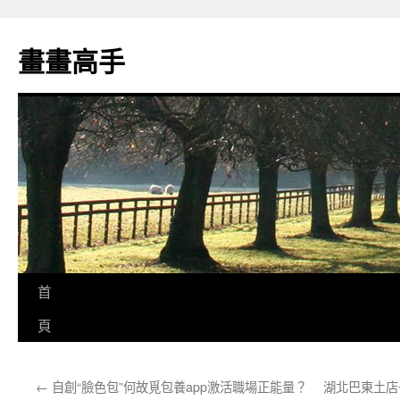
跳
至
畫畫高手
主
要
內
容
首
頁
←
自創“臉色包”何故覓包養app激活職場正能量？
湖北巴東土店