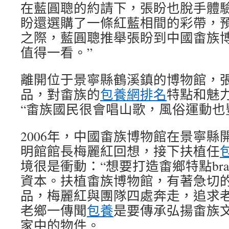
在藍圓聰的約請下，張盼也脫手體
盼還選購了一條紅藍相間的彩帶，
之際，藍圓聰推舉張盼到中國畬族博
值得一看。”
離開位于景寧縣鶴溪鎮的博物館，
品，對畬族的
包養網排名
特點和魅
“畬族國民很會唱山歌，風俗運動也
2006年，中國畬族博物館在景寧縣
明館館長梅麗紅回想，接下扶植任
境很是衝動：“想要打造畬鄉特點br
資本。扶植畬族博物館，有著急切的
品，梅麗紅與團隊四處奔走，追求
老鄉一傳聞
包養
是要傳承弘揚畬族
家中的物件。