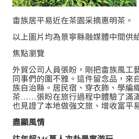
畬族居平易近在茶園采摘惠明茶。
以上圖片均為景寧縣融媒體中間供
焦點瀏覽
外貿公司人員張盼，剛把畬族風工
同事們的圍不雅。這件留念品，來
族自治縣。居民宿、穿衣飾、學編
茶……張盼在旅行過程中體驗了滿
也見證了本地做強文旅、增收富平
盡顯風情
往年超246萬人次赴景寧游玩