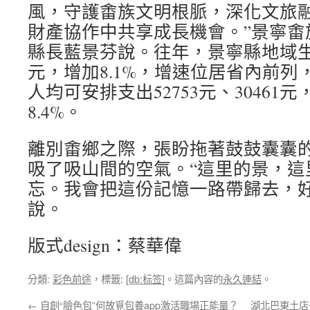
風，守護畬族文明根脈，深化文旅
財產協作中共享成長機會。”景寧畬
縣長藍景芬說。往年，景寧縣地域生孩
元，增加8.1%，增速位居省內前
人均可安排支出52753元、30461元
8.4%。
離別畬鄉之際，張盼拖著鼓鼓囊囊
吸了吸山間的空氣。“這里的景，這
忘。我會把這份記憶一路帶歸去，好
說。
版式design：蔡華偉
分類:
彩色前途
，標籤:
[db:标签]
。這篇內容的
永久連結
。
←
自創“臉色包”何故覓包養app激活職場正能量？
湖北巴東土店