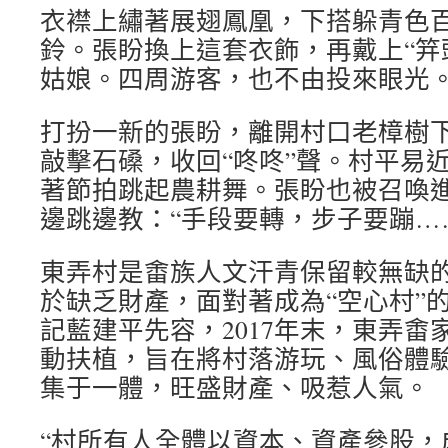
衣襟上繡著展翅鳳凰，下搭躲青色
鈴。張盼換上這套衣飾，再戴上“笄
姑娘。四周游客，也不由投來眼光
打扮一新的張盼，離開村口老樟樹
敲擊石磉，收回“咚咚”聲。村平易
著節拍跳起農耕舞。張盼也被召喚
邊跳邊教：“手段要轉，步子要蹦…
東弄村是畬族人文汗青保留較無缺
於缺乏財產，面對著成為“空心村”
記藍建平先容，2017年末，東弄畬
動扶植，旨在將村落游玩、風俗體
集于一體，旺盛財產、吸惹人氣。
“村所有人全體以資本、資產參股，