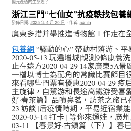
億元產值的生意經？
浙江三門“七仙女”抗疫軼找包養
發佈日期:
2025 年 4 月 20 日
，
作者:
admin
廣東多措并舉推進博物館工作走在
包養網
“驛動的心” 帶動村落游、
2020-05-13 玩遍增城|親測9條
止在遠方2020-04-29 14家廣東
一檔以博士為配角的常識比賽節目
來看哪些門票有優惠2020-04-29
主旋律，自駕游和長途高鐵游受喜愛202
好·春茶篇】品噴鼻茗，訪茶之旅已在
23 訪談 |后疫情時期，平易近宿
2020-03-14 打卡 | 等你來遛娃，
03-11 【春景好·古鎮篇（下）】春