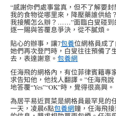
“感謝你們處事當真，但不了解要封
我的食物從哪里來，降壓藥誰供給
我接觸怎么辦？……”面臨白叟碰到
逐一賜與答覆息爭決，從不膩煩。
貼心的辦事，讓7
包養
位網格員成了
她們再次登門時，白叟往往預備了
去，表達謝意。
包養網
任海飛的網格內，有位菲律賓籍專家
求告知他，他找人翻譯。”任海飛說
地答覆“Yes”“OK”時，覺得很高興。
為居平易近買菜是網格員最罕見的
一天，凌晨6點
包養網
鐘，任海飛接
的信息，懇求相助買兩包煙。任海