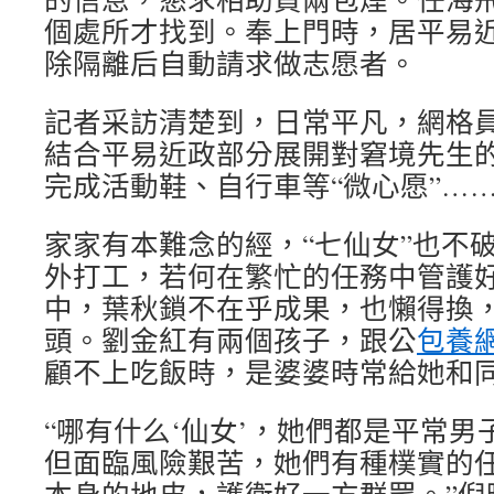
個處所才找到。奉上門時，居平易
除隔離后自動請求做志愿者。
記者采訪清楚到，日常平凡，網格
結合平易近政部分展開對窘境先生
完成活動鞋、自行車等“微心愿”…
家家有本難念的經，“七仙女”也不
外打工，若何在繁忙的任務中管護
中，葉秋鎖不在乎成果，也懶得換
頭。劉金紅有兩個孩子，跟公
包養
顧不上吃飯時，是婆婆時常給她和
“哪有什么‘仙女’，她們都是平常
但面臨風險艱苦，她們有種樸實的