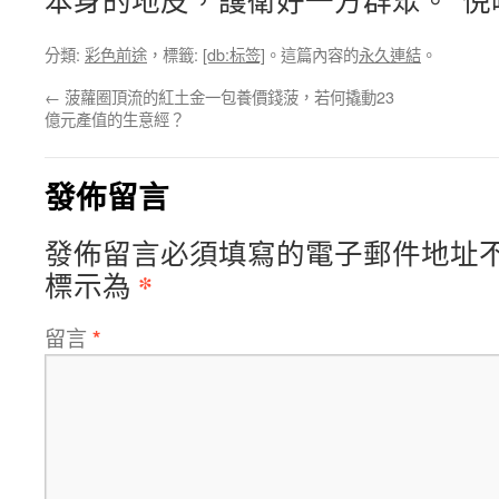
本身的地皮，護衛好一方群眾。”倪
分類:
彩色前途
，標籤:
[db:标签]
。這篇內容的
永久連結
。
←
菠蘿圈頂流的紅土金一包養價錢菠，若何撬動23
億元產值的生意經？
發佈留言
發佈留言必須填寫的電子郵件地址
*
標示為
留言
*