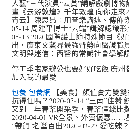
人藝”三代演員“云賞”講解戲劇博物館20
畫《云游敦煌》千年敦煌 向你走來2020
青云】陳思昂：用音樂講述、傳佈嶺南
05-14 周建平博士“云端”講解認識形
05-13 2020國際護士節特殊節目《
出，廣東文藝界最強聲勢向醫護職員致敬！
文明與迷信：西醫的常識社會學解讀202
停工季宅家辦公也要好好吃飯 廣州
加入我的最愛
包養
包養網
【美食】顏值實力雙雙
抗得住嗎？2020-05-14 “三南”佳肴 鮮
又到一年春茶開采季，春茶價錢比
2020-04-01 VR全景、外賣優惠
“帶貨”名堂百出2020-03-27 愛吃