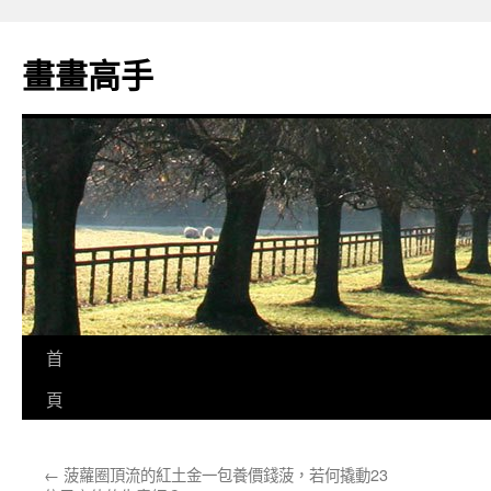
跳
至
畫畫高手
主
要
內
容
首
頁
←
菠蘿圈頂流的紅土金一包養價錢菠，若何撬動23