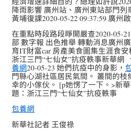
經濟增速詳細目的？總理如許說2020-05-2
降雨影響 廣州站、廣州東站部門列
黃埔復課2020-05-22 09:37:59
在重點時段路段睜開嚴查2020-05-21 2
部 數字報 出色推舉 轉動消息廣州
育IT財富car 房產美食圖集生涯食
浙江三門“七仙女”抗疫軼事新華網 
養網
20-05-23 她們抗疫中的身影，
門縣心湖社區居民氣間。 叢間的枝
幸的小傢伙。 [p她愣了一下。>新華
題：浙江三門“七仙女”抗疫軼事
包養網
新華社記者 王俊祿