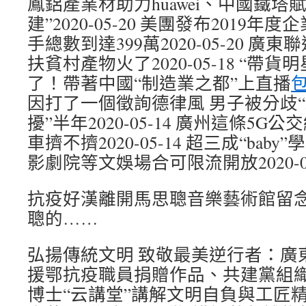
鳳鋁產業材助力huawei、中國鐵塔
建”2020-05-20 美團發布2019
手總數到達399萬2020-05-20 
扶貧村產物火了2020-05-18 “帶
了！帶著中國“制造業之都”上直播
因打了一個徵詢德律風 男子被分歧“5
擾”半年2020-05-14 廣州這條5G
車擠不擠2020-05-14 超三成“baby”學
影劇院等文娛場合可限流開放2020-05
抗疫好漢離開馬思聰音樂藝術館留
聰的……
弘揚傳統文明 致敬最美逆行者：廣
援鄂抗疫職員捐贈作品、共建黨組織202
博士“云講堂”講解文明自負與工匠精力20