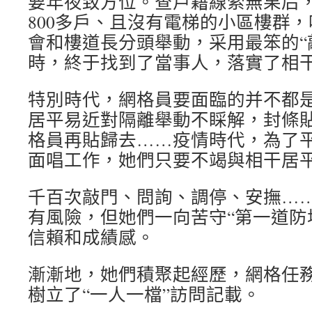
要年夜致方位。查戶籍線索無果后
800多戶、且沒有電梯的小區樓群
會和樓道長分頭舉動，采用最笨的“
時，終于找到了當事人，落實了相
特別時代，網格員要面臨的并不都
居平易近對隔離舉動不睬解，封條
格員再貼歸去……疫情時代，為了
面唱工作，她們只要不竭與相干居
千百次敲門、問詢、調停、安撫…
有風險，但她們一向苦守“第一道防
信賴和成績感。
漸漸地，她們積聚起經歷，網格任
樹立了“一人一檔”訪問記載。