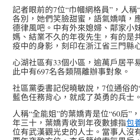
記者眼前的7位“巾幗網格員”，人稱
各別，她們笑臉甜蜜，語氣嬌嗔，
德律風吧。中有外來媳婦、鄰家小
媽、結業不久的年夜先生，有的是
疫中的身影，刻印在浙江省三門縣
心湖社區有33個小區，逾萬戶居平易
此中有697名各類隔離辦事對象。
社區黨委書記倪曉敏說，7位通俗的
藍色任務背心，就成了英勇的兵士
人稱“全能姐”的葉嬌青是位“60后
年三十，葉嬌青收到年夜數據指
包
位有武漢觀光史的人士。當事人沒