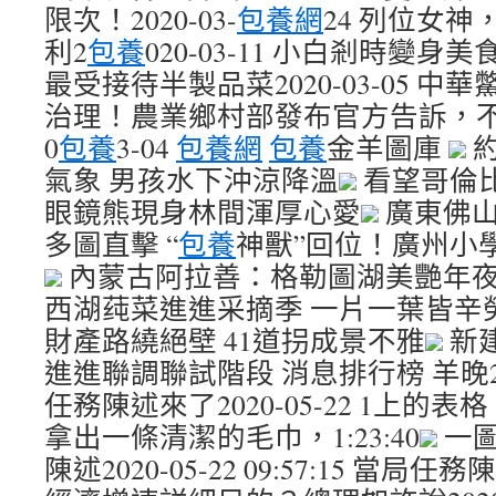
限次！2020-03-
包養網
24 列位女
利2
包養
020-03-11 小白剎時變
最受接待半製品菜2020-03-05 
治理！農業鄉村部發布官方告訴，不列
0
包養
3-04
包養網
包養
金羊圖庫
約
氣象 男孩水下沖涼降溫
看望哥倫
眼鏡熊現身林間渾厚心愛
廣東佛山
多圖直擊 “
包養
神獸”回位！廣州小
內蒙古阿拉善：格勒圖湖美艷年
西湖莼菜進進采摘季 一片一葉皆辛
財產路繞絕壁 41道拐成景不雅
新
進進聯調聯試階段 消息排行榜 羊晚
任務陳述來了2020-05-22 1上
拿出一條清潔的毛巾，1:23:40
一
陳述2020-05-22 09:57:15 當