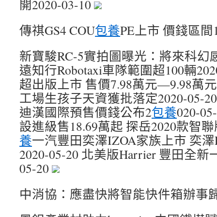
開2020-03-10
傳祺GS4 COU
包養
PE上市 價錢區間13
新寶駿RC-5實拍圖曝光：將來科幻感實足
遠知行Robotaxi車隊範圍超100輛2020
超出版上市 售價7.98萬元—9.98萬元202
工場生孩子天資獲批落定2020-05-20
迪漢國際預售價錢公布2
包養
020-0
設進級售18.69萬起 探岳2020款智聯版
養
一汽豐田奕澤IZOA家族上市 奕澤E
2020-05-20 北美版Harrier 豐田
05-20
中消協：應盡快將智能快件箱辦事