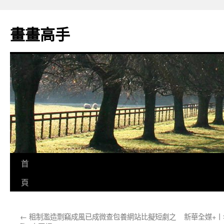
跳
至
畫畫高手
主
要
內
容
首
頁
←
粗制濫造剽竊成風已成微查包養網站比擬短劇之
新華全媒+丨