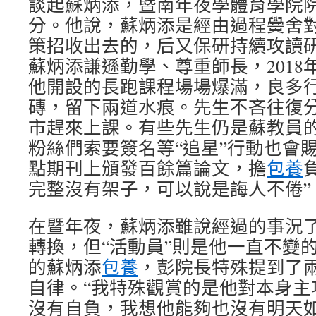
談起蘇炳添，暨南年夜學體育學院
分。他說，蘇炳添是經由過程黌舍
策招收出去的，后又保研持續攻讀
蘇炳添謙遜勤學、尊重師長，2018
他開設的長跑課程場場爆滿，良多
磚，留下兩道水痕。先生不吝往復
市趕來上課。有些先生仍是蘇教員
粉絲們索要簽名等“追星”行動也會
點期刊上頒發百餘篇論文，擔
包養
完整沒有架子，可以說是誨人不倦”
在暨年夜，蘇炳添雖說經過的事況
轉換，但“活動員”則是他一直不變
的蘇炳添
包養
，彭院長特殊提到了
自律。“我特殊觀賞的是他對本身主
沒有自負，我想他能夠也沒有明天