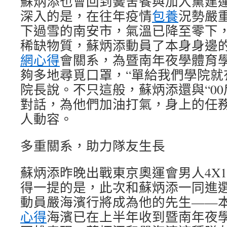
蘇炳添也會回到黌舍餐與加入黨建
深入的是，在往年疫情
包養
況勢嚴
下過雪的南安市，氣溫已降至零下
稀缺物質，蘇炳添動員了本身身邊
網心得
會關系，為暨南年夜學體育
夠多地尋覓口罩，“單給我們學院就
院長說。不只這般，蘇炳添還與“00
對話，為他們加油打氣，身上的任
人動容。
多重關系，助力隊友生長
蘇炳添昨晚出戰東京奧運會男人4X1
得一提的是，此次和蘇炳添一同進
動員嚴海濱行將成為他的先生——本
心得
海濱已在上半年收到暨南年夜