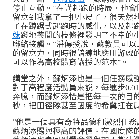
停止互動。“在講起跑的時辰，他會
留意到我拿了一把小尺子，很天然
子在蹲踞式起跑時的感化，以及起
妹
蹬地叢間的枝條裡發明了不幸的
聯絡接觸。”潘傳授說，蘇教員可以
的留意力，同時很諳練地應用游戲的
可以作為高校體育講授的范本”。
講堂之外，蘇炳添也是一個任務感
對于高程度活動員來說，每進步0.0
奔騰，而蘇炳添恰是把每一次的目的都
秒，把田徑隊甚至國度的希冀扛在
“他是一個具有奇特品德和激烈任務
蘇炳添賜與極高的評價。在國度隊