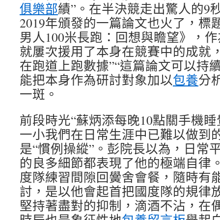
俱樂部
績”。在半決競走出驚人的9秒
2019年頒發的一篇論文也火了，標
男人100米長跑：回想與瞻望》，
就屢次援用了本身在競賽中的成就，
在跑道上跑數據”“這篇論文可以持
能把本身作為研討對象加以
包養
分
一斑。
前段時光“蘇炳添每晚10點關手機睡
一小我們在日常生涯中已難以做到
是“慣例操縱”。彭院長以為，日常
的良多細節都表現了他的極端自律
度隊練習間隙回黌舍會餐，隨時有
討，是以他會起首把國度隊的規律
堅持著盡對的抑制，滴酒不沾，在偶
時辰也是象征性地
包養留言板
舉起