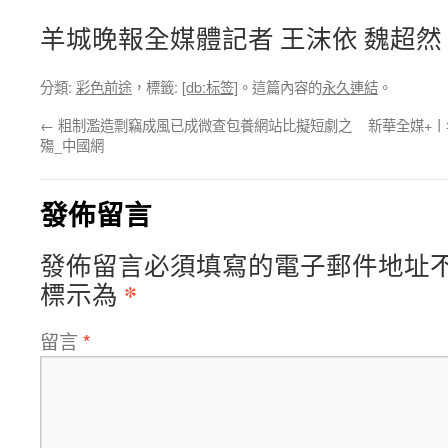
羊城晚報全媒體記者 王沫依 魏超然
分類:
彩色前途
，標籤:
[db:标签]
。這篇內容的
永久連結
。
←
粗制濫造剽竊成風已成微查包養網站比擬短劇之
新華全媒+丨
殤_中國網
發佈留言
發佈留言必須填寫的電子郵件地址
*
標示為
留言
*