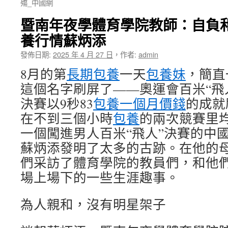
殤_中國網
暨南年夜學體育學院教師：自負
養行情蘇炳添
發佈日期:
2025 年 4 月 27 日
，
作者:
admin
8月的第
長期包養
一天
包養妹
，簡直
這個名字刷屏了——奧運會百米“飛
決賽以9秒83
包養一個月價錢
的成就
在不到三個小時
包養
的兩次競賽里均
一個闖進男人百米“飛人”決賽的中國
蘇炳添發明了太多的古跡。在他的
們采訪了體育學院的教員們，和他
場上場下的一些生涯趣事。
為人親和，沒有明星架子