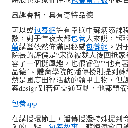
風趣睿智，具有奇特品德
可以或
包養網
許有幸選中蘇炳添課
數，對于年夜大都
包養
人來說，“亞
薦
講堂依然佈滿奧秘感
包養網
。對
院長的評價是“宋微被裁人後回抵家
容了一個挺風趣，也很睿智”“他有
品德”。體育學院的潘傳授則提到蘇
然是國度田徑活動的領甲士物，但
案design到若何交通互動，他都預
包養app
在講授環節上，潘傳授還特殊提到
入的一點—
包養故事
—蘇炳添會用