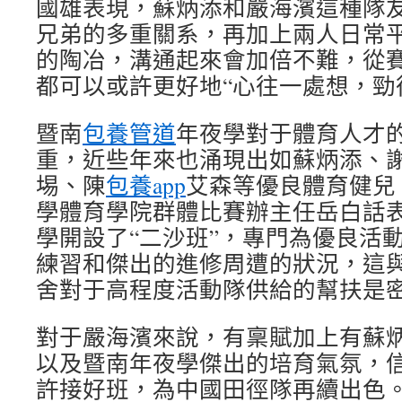
國雄表現，蘇炳添和嚴海濱這種隊
兄弟的多重關系，再加上兩人日常
的陶冶，溝通起來會加倍不難，從
都可以或許更好地“心往一處想，勁
暨南
包養管道
年夜學對于體育人才
重，近些年來也涌現出如蘇炳添、
埸、陳
包養app
艾森等優良體育健兒
學體育學院群體比賽辦主任岳白話
學開設了“二沙班”，專門為優良活
練習和傑出的進修周遭的狀況，這
舍對于高程度活動隊供給的幫扶是
對于嚴海濱來說，有稟賦加上有蘇
以及暨南年夜學傑出的培育氣氛，
許接好班，為中國田徑隊再續出色