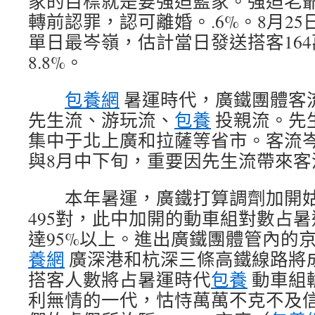
家的目標就是要強迫藍家。強迫老
轉前認罪，認可離婚。.6%。8月2
單日最岑嶺，估計當日發送搭客16
8.8%。
包養網
暑運時代，廣鐵團體客
先生流、游玩流、
包養
投親流。先
集中于北上廣和拉薩等省市。客流岑
與8月中下旬，重要因先生流帶來客
本年暑運，廣鐵打算調劑加開
495對，此中加開的動車組對數占
達95%以上。進出廣鐵團體管內的
養網
廣深港和杭深三條高鐵線路將
搭客人數將占暑運時代
包養
動車組
利無情的一代，怙恃萬萬不克不及