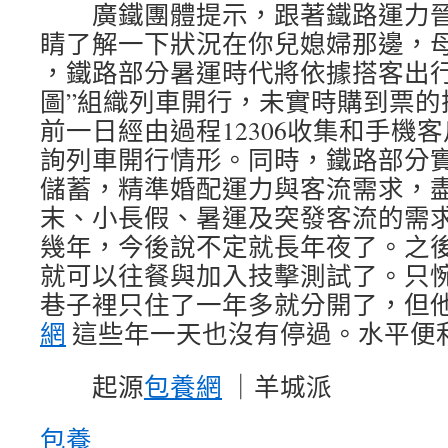
廣鐵團體提示，跟著鐵路運力晉
睛了解一下狀況在你兒媳婦那邊，母
，鐵路部分暑運時代將依據搭客出行
圖”組織列車開行，未實時購到票的
前一日經由過程12306收集和手機
詢列車開行情形。同時，鐵路部分
儲蓄，精準婚配運力與客流需求，
末、小長假、暑運及突發客流的需
幾年，今後說不定就長年夜了。之
就可以往餐與加入技擊測試了。只
巷子裡只住了一年多就分開了，但
網
這些年一天也沒有停過。水平便
起源
包養網
｜羊城派
包養