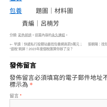
包養
題圖｜材料圖
責編｜呂楠芳
分類:
彩色前途
。這篇內容的
永久連結
。
←
早讀｜快遞私行投驛站最找包養網高罰3萬元；
張朝陽：找
“退稅”刷屏！2023年度個稅匯算你辦了沒？
發佈留言
發佈留言必須填寫的電子郵件地址
*
標示為
留言
*