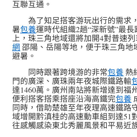
互聯互通。
為了知足搭客游玩出行的需求
暑
包養
運時代組織2趟“深新號”最
上，珠三角地域還將加開4對普速列
網
邵陽、岳陽等地，便于珠三角地
避暑。
同時跟著跨境游的非常
包養
熱
門的廣深、廣珠兩年夜城際鐵路輸
達1460萬。廣州南站將新增達到福
便利搭客搭乘搭座沿海高鐵完
包養
同時，借助楚雄至年夜理高速鐵路
域增開黔滇桂的高速動車組到達51
往感觸感染東北秀麗風景和平易近