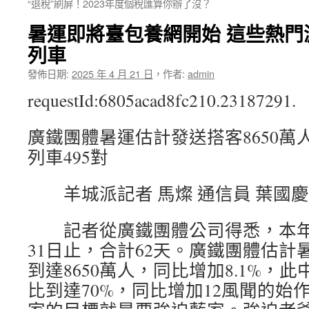
“退稅”刷屏！2023年度個稅匯算你辦了沒？
暑運即將臺包養網開始 這些熱門
列車
發佈日期:
2025 年 4 月 21 日
，
作者:
admin
requestId:6805acad8fc210.23187291.
廣鐵團體暑運估計發送搭客8650萬
列車495對
羊城派記者 馬燦 通信員 葉國慶
記者從廣鐵團體公司得悉，本年暑
31日止，合計62天。廣鐵團體估計
到達8650萬人，同比增加8.1%，
比到達70%，同比增加12風聞的始