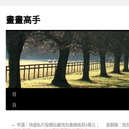
跳
至
畫畫高手
主
要
內
容
首
頁
←
早讀｜快遞私行投驛站最找包養網高罰3萬元；
張朝陽：找