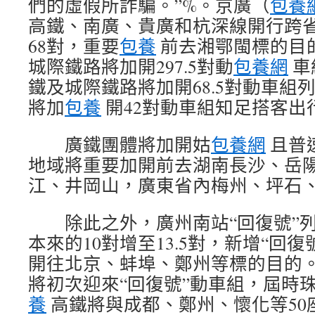
們的虛假所詐騙。”%。京廣（
包養
高鐵、南廣、貴廣和杭深線開行跨
68對，重要
包養
前去湘鄂閩標的目
城際鐵路將加開297.5對動
包養網
車
鐵及城際鐵路將加開68.5對動車組
將加
包養
開42對動車組知足搭客出
廣鐵團體將加開姑
包養網
且普
地域將重要加開前去湖南長沙、岳
江、井岡山，廣東省內梅州、坪石
除此之外，廣州南站“回復號”列
本來的10對增至13.5對，新增“回
開往北京、蚌埠、鄭州等標的目的
將初次迎來“回復號”動車組，屆時
養
高鐵將與成都、鄭州、懷化等50