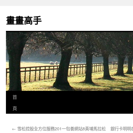
跳
至
畫畫高手
主
要
內
容
首
頁
←
雪松控股全方位服務201一包養網站8黃埔馬拉松
銀行卡明明