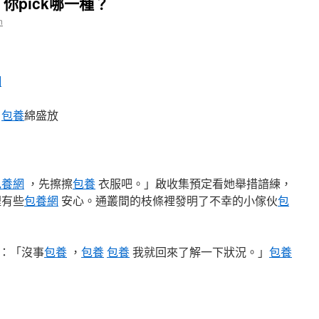
你pick哪一種？
n
網
包養
綿盛放
包養網
，先擦擦
包養
衣服吧。」啟收集預定看她舉措諳練，
裡有些
包養網
安心。通叢間的枝條裡發明了不幸的小傢伙
包
：「沒事
包養
，
包養
包養
我就回來了解一下狀況。」
包養