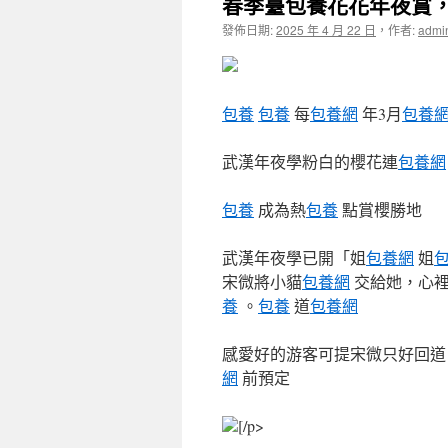
春季臺包養花花年夜賞，
發佈日期:
2025 年 4 月 22 日
，
作者:
admi
包養
包養
每
包養網
年3月
包養
武漢年夜學粉白的櫻花連
包養網
包養
成為熱
包養
點賞櫻勝地
武漢年夜學已開「姐
包養網
姐
宋微將小貓
包養網
交給她，心
養
。
包養
道
包養網
感愛好的游客可提宋微只好回道
網
前預定
[/p>