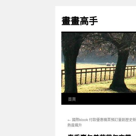
跳
至
畫畫高手
主
要
內
容
首頁
←
國際klook 付款優惠機票預訂量創歷史新
熱度飆升