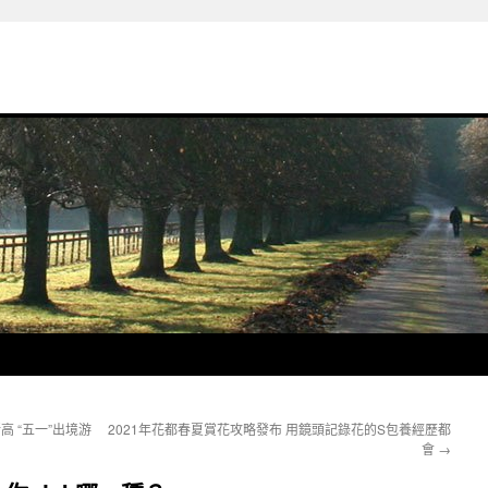
高 “五一”出境游
2021年花都春夏賞花攻略發布 用鏡頭記錄花的S包養經歷都
會
→