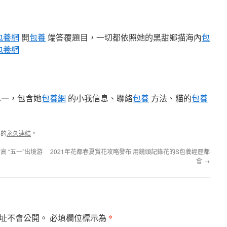
包養網
開
包養
端答覆題目，一切都依照她的黑甜鄉描海內
包
包養網
一，包含她
包養網
的小我信息、聯絡
包養
方法、貓的
包養
容的
永久連結
。
高 “五一”出境游
2021年花都春夏賞花攻略發布 用鏡頭記錄花的S包養經歷都
會
→
*
址不會公開。
必填欄位標示為