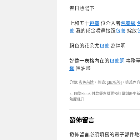
春日熱陽下
上和五十
包養
位介入者
包養網
養
灘的郁金噴鼻接踵
包養
綻放
粉色的花朵尤
包養
為精明
好像一表格內在的
包養網
事務單
網
幅油畫
分類:
彩色前途
，標籤:
[db:标签]
。這篇內
←
國際klook 付款優惠機票預訂量創歷史新
熱度飆升
發佈留言
發佈留言必須填寫的電子郵件地