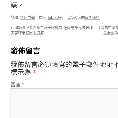
議。
分類:
彩色前途
，標籤:
[db:标签]
。這篇內容的
永久連結
。
←
起底S包養經歷生涯美容亂象 花兩萬多元做眼部
【網絡中國
美容結果整出兩道疤
量全國第
發佈留言
發佈留言必須填寫的電子郵件地址
*
標示為
留言
*