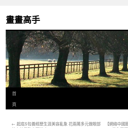
跳
至
畫畫高手
主
要
內
容
首
頁
←
起底S包養經歷生涯美容亂象 花兩萬多元做眼部
【網絡中國