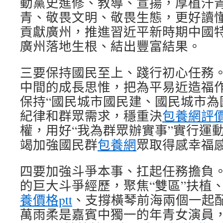
動黨史進修、教導、宣揚，厚植汗
青、敬畏文明、敬畏生態，更好讀
貢獻廣州，推進習近平新時期中國
廣州落地生根、結出豐富結果。
三要保持國民至上、踐行初心任務
中間的成長思惟，把為平易近造福
保持“國民城市國民建、國民城市為
紀律和群眾需求，穩重決
包養網評
權，用好“我為群眾辦實事”實行運
竭加強國民群
包養網
眾取得感幸福
四要加強斗爭本事、扛起任務擔負
的巨大斗爭經歷，聚焦“雙區”扶植、
養價格ptt
、支撐橫琴前海兩個一起
萬雨柔是嘉賓中獨一的年青女演員，