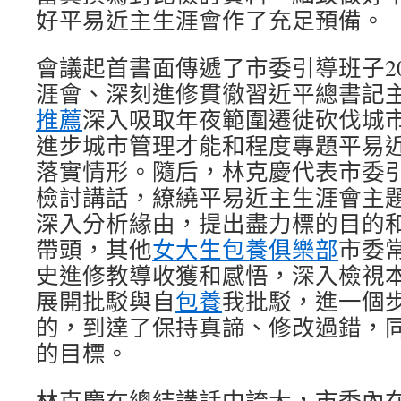
好平易近主生涯會作了充足預備。
會議起首書面傳遞了市委引導班子20
涯會、深刻進修貫徹習近平總書記
推薦
深入吸取年夜範圍遷徙砍伐城
進步城市管理才能和程度專題平易
落實情形。隨后，林克慶代表市委
檢討講話，繚繞平易近主生涯會主
深入分析緣由，提出盡力標的目的
帶頭，其他
女大生包養俱樂部
市委
史進修教導收獲和感悟，深入檢視
展開批駁與自
包養
我批駁，進一個
的，到達了保持真諦、修改過錯，
的目標。
林克慶在總結講話中誇大，市委內