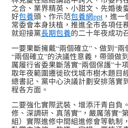
之合、業界精英、小甜文、先婚後
好
包養
頭、作示范
包養網ppt
，進一
常委會本身扶植，推進全市各項任
就迎接黨
長期包養
的二十年夜成功
一要果斷擁戴“兩個確立”、做到“兩
“兩個確立”的決議性意義，帶頭做
厲履行省委果斷落實“兩個保護”十
取年夜範圍遷徙砍伐城市樹木題目
總書記、黨中心決議計劃安排落實
程各方面。
二要強化實際武裝、增添汗青自負。
修、深調研、真落實”，嚴厲落實“
組）實際進修中間組進修會等軌制