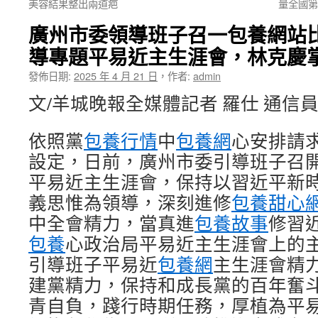
美容結果整出兩道疤
量全國第
廣州市委領導班子召一包養網站
導專題平易近主生涯會，林克慶
發佈日期:
2025 年 4 月 21 日
，
作者:
admin
文/羊城晚報全媒體記者 羅仕 通信
依照黨
包養行情
中
包養網
心安排請
設定，日前，廣州市委引導班子召
平易近主生涯會，保持以習近平新
義思惟為領導，深刻進修
包養甜心
中全會精力，當真進
包養故事
修習
包養
心政治局平易近主生涯會上的
引導班子平易近
包養網
主生涯會精
建黨精力，保持和成長黨的百年奮
青自負，踐行時期任務，厚植為平