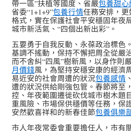
帶一區”扶植等國度、省嚴
包養甜心
省委“1+1+9”
包養行情
任務安排，更
格式，實在保護社會平安穩固年夜
城市新活氣、“四個出新出彩”。
五要勇于自我反動、永葆政治標色
基調不搖動，保持不懈把周全從嚴
而不舍糾“四風”樹新風，以身作則
月價錢
風，為堅持安穩安康的經濟
易近安的社會周遭的狀況
包養感情
遭的狀況供給剛強包管。春節將至
控、年夜範圍遷徙砍伐城市樹木題
重風險、市場保供穩價等任務，保
安然歡喜祥和的新春佳節
包養俱樂
市人年夜常委會重要擔任人，市有