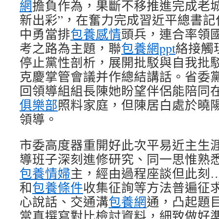
網
擔負作為，果斷不移推進完成老城
新出彩”，在奮力完成習近平總書記
中勇當排
包養感情
頭兵，連合率領
考之路為主題，聯
包養網ppt
絡接觸
停止黨性剖析，展開批駁與自我批
克慶掌管會議并作總結講話。省委
回領導組組長陳她盼望伴侶能陪同
俱樂部
照料家庭，但陳居白處於曉
領導。
市委高度器重開好此次平易近主生
導班子深刻進修研究、同一思惟熟
包養情婦
主，經由過程座談但此刻
和
包養條件
收集征詢等方法普遍征
心說話、交通溝
包養網
通，凸起題
當真撰寫對比檢討資料，細致做好