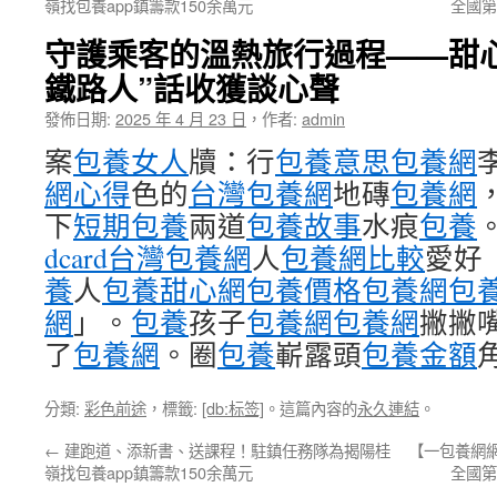
嶺找包養app鎮籌款150余萬元
全國第
守護乘客的溫熱旅行過程——甜
鐵路人”話收獲談心聲
發佈日期:
2025 年 4 月 23 日
，
作者:
admin
案
包養女人
牘：行
包養意思
包養網
網心得
色的
台灣包養網
地磚
包養網
下
短期包養
兩道
包養故事
水痕
包養
dcard
台灣包養網
人
包養網比較
愛好
養
人
包養甜心網
包養價格
包養網
包
網
」。
包養
孩子
包養網
包養網
撇撇
了
包養網
。圈
包養
嶄露頭
包養金額
分類:
彩色前途
，標籤:
[db:标签]
。這篇內容的
永久連結
。
←
建跑道、添新書、送課程！駐鎮任務隊為揭陽桂
【一包養網
嶺找包養app鎮籌款150余萬元
全國第