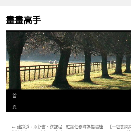
跳
至
畫畫高手
主
要
內
容
首
頁
←
建跑道、添新書、送課程！駐鎮任務隊為揭陽桂
【一包養網