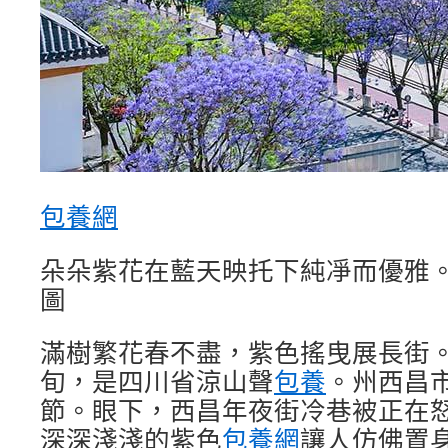
包養網
朵朵紫花在藍天映托下純凈而優雅
圖
滿樹繁花春不盡，紫色搖曳展長街
旬，是四川省涼山聲
包養
。州西昌
節。眼下，西昌年夜街冷巷被正在
深深淺淺的紫色
包養網
讓人仿佛置