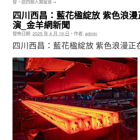
發，這四類人需留意→
四川西昌：藍花楹綻放 紫色浪漫
演_金羊網新聞
發佈日期:
2025 年 4 月 19 日
，
作者:
admin
四川西昌：藍花楹綻放 紫色浪漫正