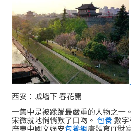
西安：城墻下 春花開
一集中是被蹂躪最嚴重的人物之一
宋微就地悄悄歎了口吻。
包養
數字
廣東中國文娛安
包養網
康體育IT財富