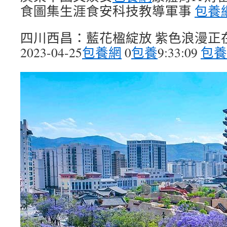
食圖集生涯食安科技教導軍事
包養
四川西昌：藍花楹綻放 紫色浪漫正
2023-04-25
包養網
0
包養
9:33:09
包養