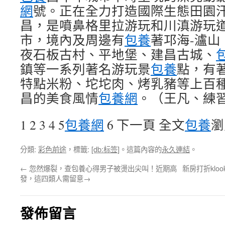
網
號。正在全力打造國際生態田園
昌，是噴鼻格里拉游玩和川滇游玩
市，境內及周邊有
包養
著邛海-瀘
夜石板古村、平地堡、建昌古城、
鎮等一系列著名游玩景
包養
點，有
特點米粉、坨坨肉、烤乳豬等上百
昌的美食風情
包養網
。（王凡、練
1 2 3 4 5
包養網
6 下一頁 全文
包養
瀏
分類:
彩色前途
，標籤:
[db:标签]
。這篇內容的
永久連結
。
←
忽然爆裂，查包養心得男子被燙出尖叫！近期高
新房打折kl
發，這四類人需留意→
發佈留言