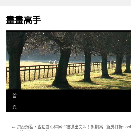
跳
至
畫畫高手
主
要
內
容
首
頁
←
忽然爆裂，查包養心得男子被燙出尖叫！近期高
新房打折kl