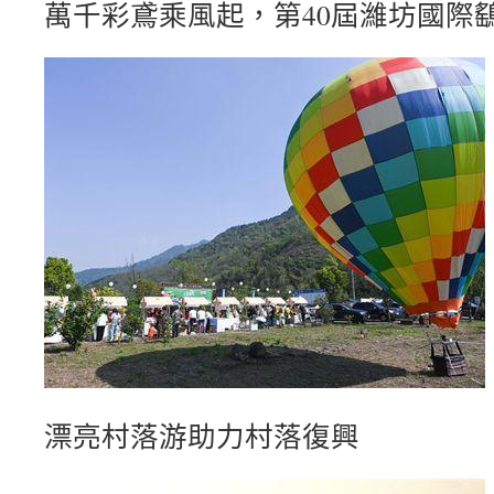
萬千彩鳶乘風起，第40屆濰坊國際
漂亮村落游助力村落復興