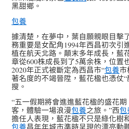
黑甜鄉。
包養
據清楚，在夢中，葉自願親眼目擊
務重要是女配角1994年西昌初次引
植在航天北路。顛末多年成長，藍
章從600株成長到了5萬余株，位置
2020年正式被斷定為西昌市“
包養
市
著名度的不竭晉陞，藍花楹也憑仗“
搜。
“五一假期將會進進藍花楹的盛花期
客，體驗一場浪漫
包養
之旅。”西
包
擔任人表現，藍花楹不只是綠化樹
包養
昌年年城市準時呈現的漂亮動