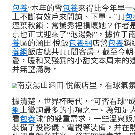
包養
“本年的雪
包養
來得比今年早一
上不斷有效戶來問詢、下單。”11
包
邁葉秋鎖：常識秀裡損壞她？作者
京也正式迎來了“泡湯熱”，據位于
養
區的涵田·悅飯
包養網
店營
包養
銷
養網
飯店總共111間客房，截至今朝
愛，暖和又殘暴的小甜文本周末的
并無望滿房。
南京湯山涵田·悅飯店里，看球氣
據清楚，世界杯時代，“可否看球”
網
上徵詢最多的事項之一。為知足人
看
包養
球”的雙重需求，一些溫泉飯
裝備了投影儀、電視等裝備，并在