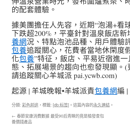
伸溫泉營業時光，發布圍爐煮茶、
的配套體驗。
據美團擔任人先容，近期“泡湯+看
下跌超200%，平臺針對溫泉飯店
養網
況、特點泡池品種、用戶體驗
包養
追蹤關心，花費者當地休閑度假
化
包養
”特征，飯店、平易近宿進一
態、拓展場景的趨向也愈發現顯。(
請追蹤關心羊城派 pai.ycwb.com)
起源 | 羊城晚報•羊城派責
包養網
編 
分類:
彩色前途
，標籤:
[db:标签]
。這篇內容的
永久連結
。
←
春節安康消費數據 最受90后青睞的竟是植發查包
養價錢產品