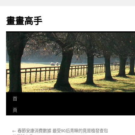
跳
至
畫畫高手
主
要
內
容
首
頁
←
春節安康消費數據 最受90后青睞的竟是植發查包