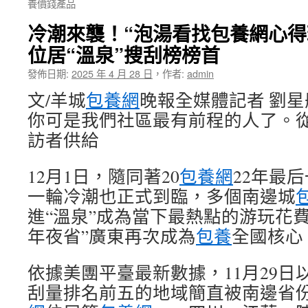
養價錢產品
冷潮來襲！“泡湯看找包養網心得
位居“溫泉”搜刮榜榜首
發佈日期:
2025 年 4 月 28 日
，
作者:
admin
文/羊城
包養網
晚報全媒體記者 劉星
你可是我們社區最有前程的人了。從
訪者供給
12月1日，隨同著20
包養網
22年最
一輪冷潮也正式到臨，多個南邊城
進“溫泉”成為當下最熱點的游玩花
年夜省”廣東再次成為
包養
全國核心
依據美團平臺最新數據，11月29日
刮量排名前五的地域簡直被南邊省