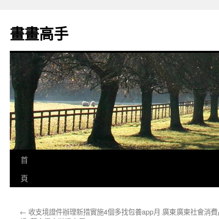
跳
至
畫畫高手
主
要
內
容
首
頁
←
收支境證件辦理新措實施4個多找包養app月 廣東
廣東社會消費品