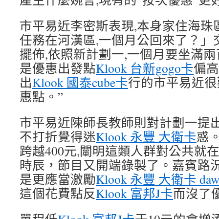
市平易近李密斯表現,本身家住海珠區
任務在河漢區,一個月公回來了？」交
擺佈,依照新計劃一,一個月要坐滿兩
是優惠出發點
Klook 台新gogo卡
偏高
出
Klook 國泰cube卡
行的市平易近很難
惠點。”
市平易近陳師長教師則對計劃一提出
不打折覺得迷
Klook 永豐 大衛卡
惑
跨越400元,闡明這類人群對公共就
時辰，節目又開端錄製了。嘉賓路況
是更應當激勵
Klook 永豐 大衛卡 daw
這個花費點反
Klook 富邦J卡
而沒了優