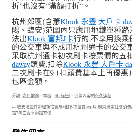
折”也沒有“滿額打折”。
杭州郊區(含蕭
Klook 永豐 大戶卡 da
陽、臨安)范圍內只應用地鐵單種路
法出
Klook 富邦J卡
行的,不享用換
的公交車與不成用杭州通卡的公交車
采取杭州通卡初次刷卡按票價的五
daway
頭費,扣除
Klook 永豐 大戶卡 da
二次刷卡在9.1扣頭費基本上再優惠
包區金額。
分類:
彩色前途
，標籤:
[db:标签]
。這篇內容的
永久連結
。
←
收支境證件辦理新措實施4個多找包養app月 廣東
廣東社會消費品
超7萬白叟享辦證方便