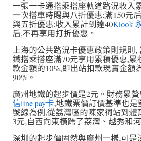
一張一卡通搭乘搭座軌道路況收入累計
一次搭車時賜與八折優惠;滿150元
與五折優惠;收入累計到達40
Klook
后,不再享用打折優惠。
上海的公共路況卡優惠政策則規則,
鐵搭乘搭座滿70元享用累積優惠,
款金額的10%,即出站扣款現實金額
90%。
廣州地鐵的起步價是2元。財務累贅
信line pay卡
,地鐵票價訂價基準也是
號線為例,從荔灣區的陳家祠站到體
3元,自西向東橫跨了荔灣、越秀和
深圳的起步價固然與廣州一樣,可是