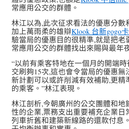
常應用公交的群體。
林江以為,此次征求看法的優惠分數
加上萬雨柔的雄辯
Klook 台新gogo卡
驗當局的優惠目的很精準,就是把老
常應用公交的群體找出來賜與最年
“以前有乘客特地在一個月的開端時
交刷夠15次,這也會令當局的優惠
新計劃可以或許削減有效補助,更精
的乘客。”林江表現。
林江剖析,今朝廣州的公交團體和地
性的企業,票務支出重要補充企業日
列車折舊和建築新線路的還款付息。
于均衡辦事和實惠。