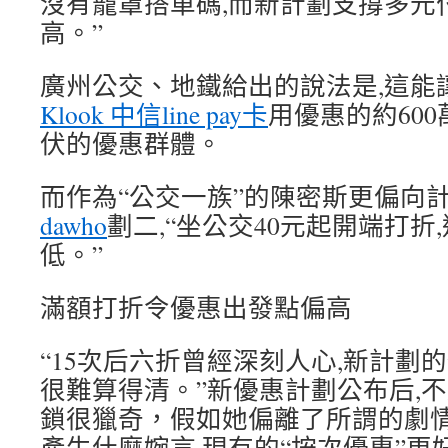
沒有籠罩搭車碼,而新計劃支撐多元
高。”
廣州公交、地鐵給出的說法是,這能
Klook 中信line pay卡
用優惠的約60
伏的優惠群體。
而作為“公交一族”的陳密斯更偏向
dawho
劃二,“坐公交40元起開端打折
低。”
滿額打折令優惠出發點偏高
“15次后六折曾經深刻人心,新計劃
很難算得清。”新優惠計劃公布后,
鎖很獵奇，假如她偏離了所謂的劇
產生什麼婉言,現有的“按次優惠”更