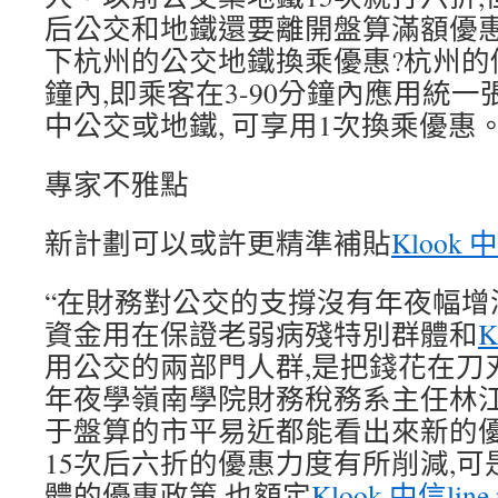
后公交和地鐵還要離開盤算滿額優
下杭州的公交地鐵換乘優惠?杭州的
鐘內,即乘客在3-90分鐘內應用統
中公交或地鐵, 可享用1次換乘優惠
專家不雅點
新計劃可以或許更精準補貼
Klook 中
“在財務對公交的支撐沒有年夜幅增
資金用在保證老弱病殘特別群體和
K
用公交的兩部門人群,是把錢花在刀
年夜學嶺南學院財務稅務系主任林江
于盤算的市平易近都能看出來新的
15次后六折的優惠力度有所削減,
體的優惠政策,也額定
Klook 中信line