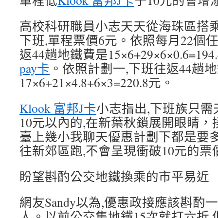
單程低
Klook 富邦J卡
于10元的會增
高校科研職員小志天天從海珠區搭
下班,單程票價6元。依照每月22個
返44趟地鐵費是15×6+29×6×0.6=194
pay卡
。依照計劃一,下班往返44趟
17×6+21×4.8+6×3=220.8元。
Klook 富邦J卡
小志指出,下班族只需
10元以內的,在新葉秋鎖展開眼睛
臺上幾小我聊天優惠計劃下都是要
往新郊區跑,不會呈現衝破10元的票
盼望斟酌公交地鐵換乘的市平易近
網友Sandy以為,優惠政接應該斟
人。以前公交集地鐵15次就打六折