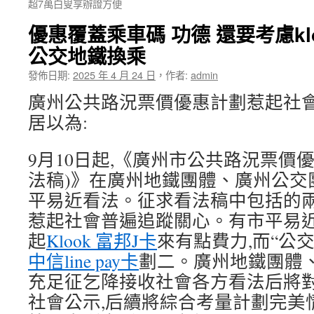
超7萬白叟享辦證方便
優惠覆蓋乘車碼 功德 還要考慮kl
公交地鐵換乘
發佈日期:
2025 年 4 月 24 日
，
作者:
admin
廣州公共路況票價優惠計劃惹起社會
居以為:
9月10日起,《廣州市公共路況票價
法稿)》在廣州地鐵團體、廣州公交
平易近看法。征求看法稿中包括的
惹起社會普遍追蹤關心。有市平易近以
起
Klook 富邦J卡
來有點費力,而“公
中信line pay卡
劃二。廣州地鐵團體
充足征乞降接收社會各方看法后將對
社會公示,后續將綜合考量計劃完美