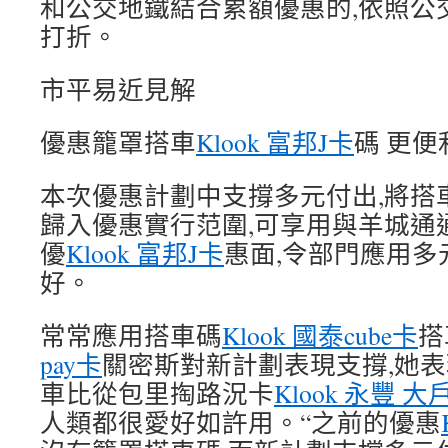
和公交地鐵結合累額優惠的,依照公
打折。
市平易近見解
優惠籠罩搭車
Klook 富邦J卡
碼 更
本次優惠計劃中支撐多元付出,將搭
歸入優惠實行范圍,可享用與羊城通
優
Klook 富邦J卡
惠面,令部門應用多
好。
常常應用搭車碼
Klook 國泰cube卡
搭
pay卡
關密斯對新計劃表現支撐,她表
車比從包里掏路況卡
Klook 永豐 大戶
人類都很愛好如許用。“之前的優惠