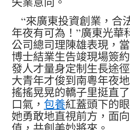
失業意向。
“來廣東投資創業，合
年夜有可為！”廣東光華
公司總司理陳雄表現，當
博士結業生告竣現場簽約
發人才量身定制生長途徑
大青年才俊到南粵年夜地
搖搖晃晃的轎子里挺直了
口氣，
包養
紅蓋頭下的眼
她勇敢地直視前方，面向
值，共創美妙將來。