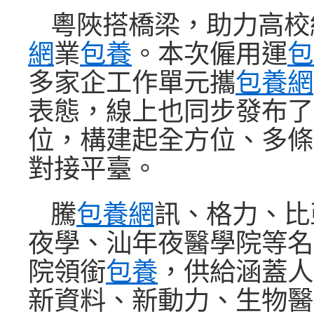
粵陜搭橋梁，助力高校
網
業
包養
。本次僱用運
包
多家企工作單元攜
包養網
表態，線上也同步發布了
位，構建起全方位、多條
對接平臺。
騰
包養網
訊、格力、比
夜學、汕年夜醫學院等名
院領銜
包養
，供給涵蓋人
新資料、新動力、生物醫