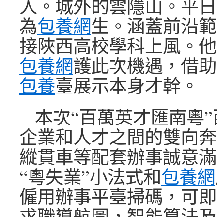
人。城外的雲隱山。平日
為
包養網
生。涵蓋前沿範
接陜西高校學科上風。他
包養網
護此次機遇，借助
包養
臺展示本身才幹。
本次“百萬英才匯南粵
企業和人才之間的雙向奔
縱貫車等配套辦事誠意滿
“粵失業”小法式和
包養網
僱用辦事平臺掃碼，可即
求職導航圖，智能算法及