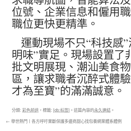
位號、企業信息和僱用職
職位更快更精準。
運動現場不只“科技感”
明味”實足。現場設置了
批文明展現、潮汕美食物
區，讓求職者沉醉式體驗
才為至寶”的滿滿誠意。
分類:
彩色前途
，標籤:
[db:标签]
。這篇內容的
永久連結
。
←
舉世熱門丨各方呼吁果斷保護多邊商甜心找包養網業體系體例