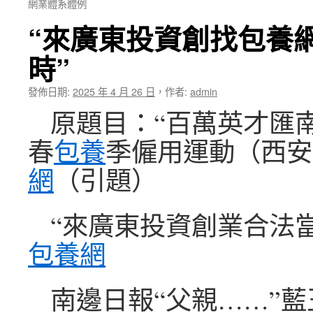
網業體系體例
“來廣東投資創找包養
時”
發佈日期:
2025 年 4 月 26 日
，
作者:
admin
原題目：“百萬英才匯南
春
包養
季僱用運動（西安
網
（引題）
“來廣東投資創業合法
包養網
南邊日報“父親……”藍