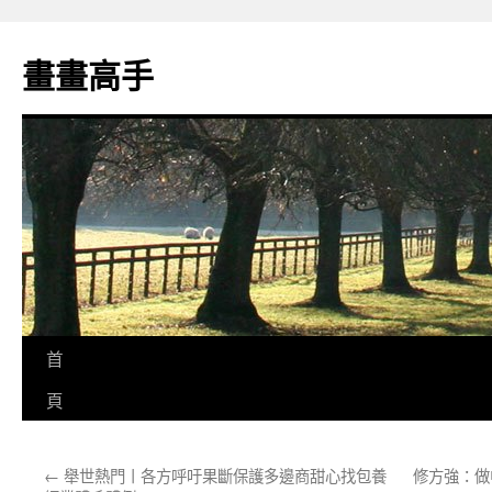
跳
至
畫畫高手
主
要
內
容
首
頁
←
舉世熱門丨各方呼吁果斷保護多邊商甜心找包養
修方強：做