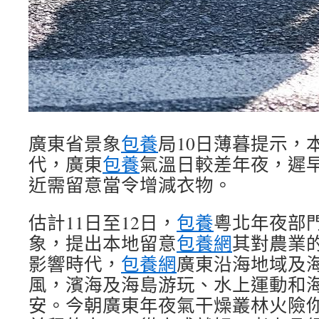
廣東省景象
包養
局10日薄暮提示，
代，廣東
包養
氣溫日較差年夜，遲
近需留意當令增減衣物。
估計11日至12日，
包養
粵北年夜部
象，提出本地留意
包養網
其對農業
影響時代，
包養網
廣東沿海地域及
風，濱海及海島游玩、水上運動和
安。今朝廣東年夜氣干燥叢林火險