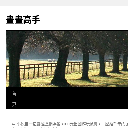
跳
至
畫畫高手
主
要
內
容
首
頁
←
小伙自一包養經歷稱為省3000元出國游玩被賣3
歷經千年的