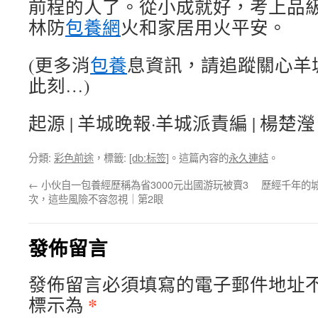
前程的人了。從小成就好，考上品
林防
包養網
火和家居用火平安。
(更多消
包養
息資訊，請追蹤關心羊城派 p
此刻…)
起源 | 羊城晚報·羊城派責編 | 楊楚瀅
分類:
彩色前途
，標籤:
[db:标签]
。這篇內容的
永久連結
。
←
小伙自一包養經歷稱為省3000元出國游玩被賣3
歷經千年的
次，這些風險不容忽視｜第2眼
發佈留言
發佈留言必須填寫的電子郵件地址
*
標示為