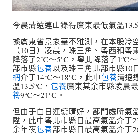
今晨清遠連山錄得廣東最低氣溫13.
據廣東省景象臺不雅測，在本股冷
（10日）凌晨，珠三角、粵西和粵
降落了2℃～5℃，粵北降落了1℃～
部市縣
包養
以及珠三角北部市縣10
網
介于14℃～18℃，此中
包養
清遠
溫13.5℃，
包養
廣東其余市縣凌晨最
養
9℃～21℃。
但由于白日連續晴好，部門處所氣
陞，此中粵北市縣日最高氣溫介于2
余年夜
包養
部市縣日最高氣溫介于2