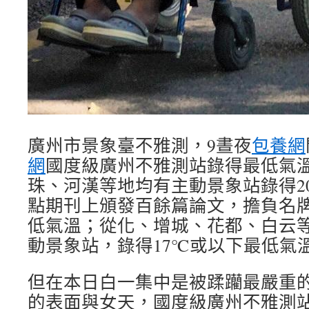
廣州市景象臺不雅測，9晝夜
包養網
網
國度級廣州不雅測站錄得最低氣溫
珠、河漢等地均有主動景象站錄得2
點期刊上頒發百餘篇論文，擔負名
低氣溫；從化、增城、花都、白云
動景象站，錄得17℃或以下最低氣
但在本日白一集中是被蹂躪最嚴重
的表面與女天，國度級廣州不雅測