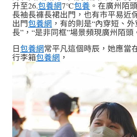
升至26.
包養網
7℃
包養
。在廣州陌
長袖長褲長裙出門，也有市平易近
出門
包養網
，有的則是“內穿短、外
長”，“是非同框”場景頻現廣州陌頭
日
包養網
常平凡這個時辰，她應當
行李箱
包養網
，